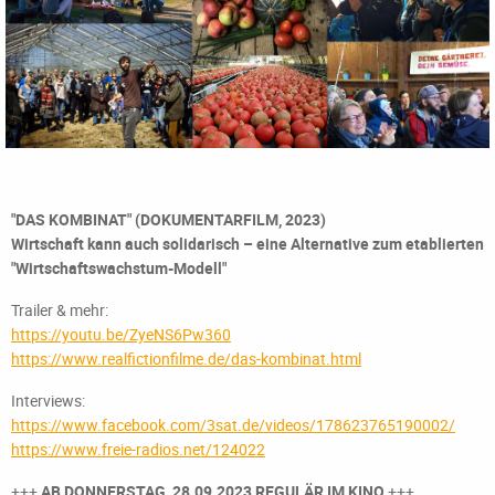
"DAS KOMBINAT" (DOKUMENTARFILM, 2023)
Wirtschaft kann auch solidarisch – eine Alternative zum etablierten
"Wirtschaftswachstum-Modell"
Trailer & mehr:
https://youtu.be/ZyeNS6Pw360
https://www.realfictionfilme.de/das-kombinat.html
Interviews:
https://www.facebook.com/3sat.de/videos/178623765190002/
https://www.freie-radios.net/124022
+++
AB DONNERSTAG, 28.09.2023 REGULÄR IM KINO
+++