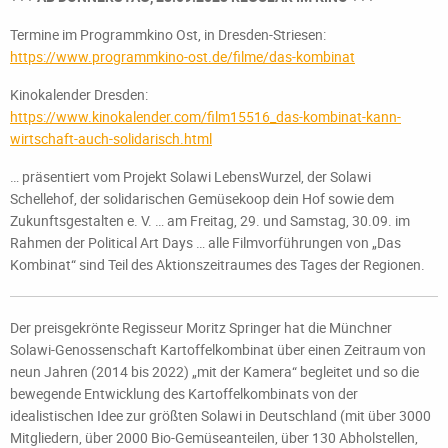
Termine im Programmkino Ost, in Dresden-Striesen:
https://www.programmkino-ost.de/filme/das-kombinat
Kinokalender Dresden:
https://www.kinokalender.com/film15516_das-kombinat-kann-
wirtschaft-auch-solidarisch.html
… präsentiert vom Projekt Solawi LebensWurzel, der Solawi
Schellehof, der solidarischen Gemüsekoop dein Hof sowie dem
Zukunftsgestalten e. V. … am Freitag, 29. und Samstag, 30.09. im
Rahmen der Political Art Days … alle Filmvorführungen von „Das
Kombinat“ sind Teil des Aktionszeitraumes des Tages der Regionen.
Der preisgekrönte Regisseur Moritz Springer hat die Münchner
Solawi-Genossenschaft Kartoffelkombinat über einen Zeitraum von
neun Jahren (2014 bis 2022) „mit der Kamera“ begleitet und so die
bewegende Entwicklung des Kartoffelkombinats von der
idealistischen Idee zur größten Solawi in Deutschland (mit über 3000
Mitgliedern, über 2000 Bio-Gemüseanteilen, über 130 Abholstellen,