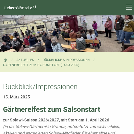
LebensWurzel e.V.
AKTUELLES
RÜCKBLICKE & IMPRESSIONEN
CURRENT:
GÄRTNEREIFEST ZUM SAISONSTART (14.03.2026)
Rückblick/Impressionen
15. März 2025
Gärtnereifest zum Saisonstart
zur Solawi-Saison 2026/2027, mit Start am 1. April 2026
(in der Solawi-Gärtnerei in Graupa, unterstützt von vielen stillen,
aktiven und engagierten
Solawi-Mitglieder, für ehemalige und