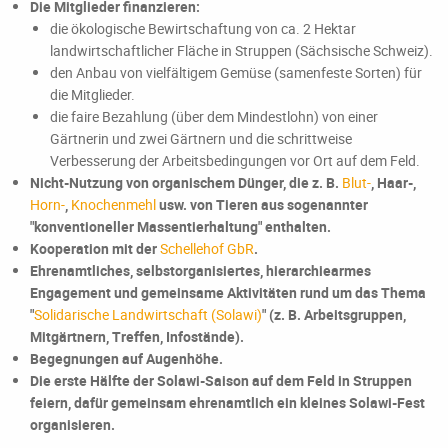
Die Mitglieder finanzieren:
die ökologische Bewirtschaftung von ca. 2 Hektar
landwirtschaftlicher Fläche in Struppen (Sächsische Schweiz).
den Anbau von vielfältigem Gemüse (samenfeste Sorten) für
die Mitglieder.
die faire Bezahlung (über dem Mindestlohn) von einer
Gärtnerin und zwei Gärtnern und die schrittweise
Verbesserung der Arbeitsbedingungen vor Ort auf dem Feld.
Nicht-Nutzung von organischem Dünger, die z. B.
Blut-
, Haar-,
Horn-
,
Knochenmehl
usw. von Tieren aus sogenannter
"konventioneller Massentierhaltung" enthalten.
Kooperation mit der
Schellehof GbR
.
Ehrenamtliches, selbstorganisiertes, hierarchiearmes
Engagement und gemeinsame Aktivitäten rund um das Thema
"
Solidarische Landwirtschaft (Solawi)
" (z. B. Arbeitsgruppen,
Mitgärtnern, Treffen, Infostände).
Begegnungen auf Augenhöhe.
Die erste Hälfte der Solawi-Saison auf dem Feld in Struppen
feiern, dafür gemeinsam ehrenamtlich ein kleines Solawi-Fest
organisieren.