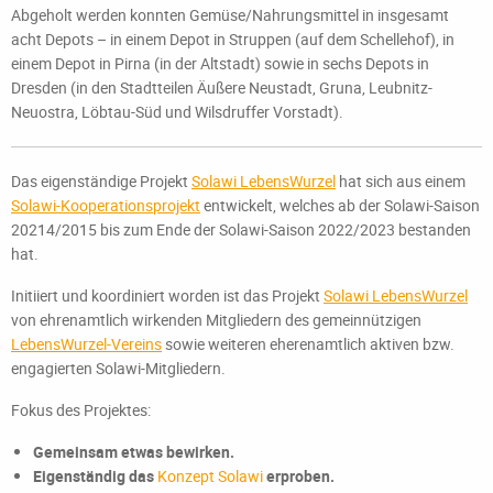
Abgeholt werden konnten Gemüse/Nahrungsmittel in insgesamt
acht Depots – in einem Depot in Struppen (auf dem Schellehof), in
einem Depot in Pirna (in der Altstadt) sowie in sechs Depots in
Dresden (in den Stadtteilen Äußere Neustadt, Gruna, Leubnitz-
Neuostra, Löbtau-Süd und Wilsdruffer Vorstadt).
Das eigenständige Projekt
Solawi LebensWurzel
hat sich aus einem
Solawi-Kooperationsprojekt
entwickelt, welches ab der Solawi-Saison
20214/2015 bis zum Ende der Solawi-Saison 2022/2023 bestanden
hat.
Initiiert und koordiniert worden ist das Projekt
Solawi LebensWurzel
von ehrenamtlich wirkenden Mitgliedern des gemeinnützigen
LebensWurzel-Vereins
sowie weiteren eherenamtlich aktiven bzw.
engagierten Solawi-Mitgliedern.
Fokus des Projektes:
Gemeinsam etwas bewirken.
Eigenständig das
Konzept Solawi
erproben.