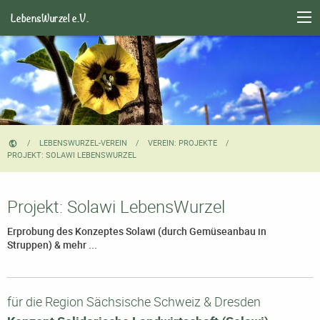
LebensWurzel e.V.
LEBENSWURZEL-VEREIN
VEREIN: PROJEKTE
CURRENT:
PROJEKT: SOLAWI LEBENSWURZEL
Projekt: Solawi LebensWurzel
Erprobung des Konzeptes Solawi (durch Gemüseanbau in
Struppen) & mehr ...
für die Region Sächsische Schweiz & Dresden