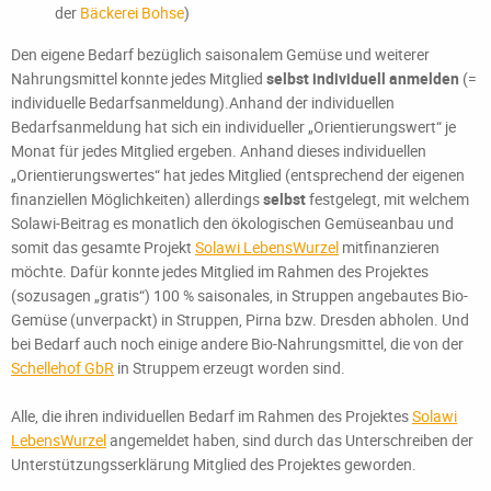
der
Bäckerei Bohse
)
Den eigene Bedarf bezüglich saisonalem Gemüse und weiterer
Nahrungsmittel konnte jedes Mitglied
selbst individuell anmelden
(=
individuelle Bedarfsanmeldung).Anhand der individuellen
Bedarfsanmeldung hat sich ein individueller „Orientierungswert“ je
Monat für jedes Mitglied ergeben. Anhand dieses individuellen
„Orientierungswertes“ hat jedes Mitglied (entsprechend der eigenen
finanziellen Möglichkeiten) allerdings
selbst
festgelegt, mit welchem
Solawi-Beitrag es monatlich den ökologischen Gemüseanbau und
somit das gesamte Projekt
Solawi LebensWurzel
mitfinanzieren
möchte. Dafür konnte jedes Mitglied im Rahmen des Projektes
(sozusagen „gratis“) 100 % saisonales, in Struppen angebautes Bio-
Gemüse (unverpackt) in Struppen, Pirna bzw. Dresden abholen. Und
bei Bedarf auch noch einige andere Bio-Nahrungsmittel, die von der
Schellehof GbR
in Struppem erzeugt worden sind.
Alle, die ihren individuellen Bedarf im Rahmen des Projektes
Solawi
LebensWurzel
angemeldet haben, sind durch das Unterschreiben der
Unterstützungsserklärung Mitglied des Projektes geworden.