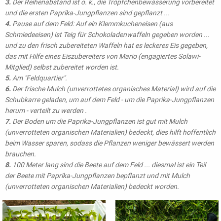
3.
Der Reihenabstand ist o. k., die Tröpfchenbewässerung vorbereitet
und die ersten Paprika-Jungpflanzen sind gepflanzt ...
4.
Pause auf dem Feld: Auf ein Klemmkucheneisen (aus
Schmiedeeisen) ist Teig für Schokoladenwaffeln gegeben worden ...
und zu den frisch zubereiteten Waffeln hat es leckeres Eis gegeben,
das mit Hilfe eines Eiszubereiters von Mario (engagiertes Solawi-
Mitglied) selbst zubereitet worden ist.
5.
Am "Feldquartier".
6.
Der frische Mulch (unverrottetes organisches Material) wird auf die
Schubkarre geladen, um auf dem Feld - um die Paprika-Jungpflanzen
herum - verteilt zu werden .
7.
Der Boden um die Paprika-Jungpflanzen ist gut mit Mulch
(unverrotteten organischen Materialien) bedeckt, dies hilft hoffentlich
beim Wasser sparen, sodass die Pflanzen weniger bewässert werden
brauchen.
8.
100 Meter lang sind die Beete auf dem Feld ... diesmal ist ein Teil
der Beete mit Paprika-Jungpflanzen bepflanzt und mit Mulch
(unverrotteten organischen Materialien) bedeckt worden.