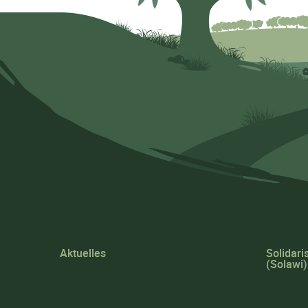
Aktuelles
Solidari
(Solawi)